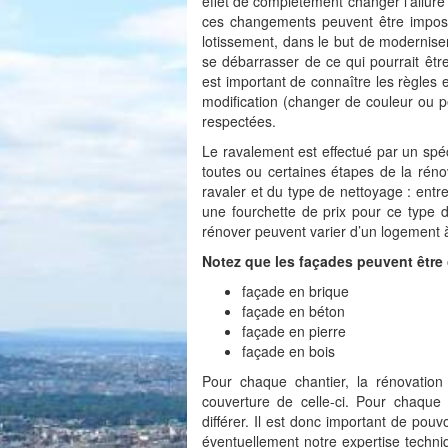
effet de complètement changer l’allure
ces changements peuvent être imposé
lotissement, dans le but de modernise
se débarrasser de ce qui pourrait êtr
est important de connaître les règles
modification (changer de couleur ou p
respectées.
Le ravalement est effectué par un spéci
toutes ou certaines étapes de la réno
ravaler et du type de nettoyage : entret
une fourchette de prix pour ce type de
rénover peuvent varier d’un logement 
Notez que les façades peuvent être 
façade en brique
façade en béton
façade en pierre
façade en bois
Pour chaque chantier, la rénovation
couverture de celle-ci. Pour chaque 
différer. Il est donc important de pouv
éventuellement notre expertise techni