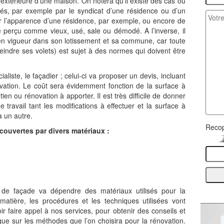
 extérieure d’une maison. On notera qu’il existe des cas où
s, par exemple par le syndicat d’une résidence ou d’un
r l’apparence d’une résidence, par exemple, ou encore de
e perçu comme vieux, usé, sale ou démodé. A l’inverse, il
 en vigueur dans son lotissement et sa commune, car toute
eindre ses volets) est sujet à des normes qui doivent être
aliste, le façadier ; celui-ci va proposer un devis, incluant
vation. Le coût sera évidemment fonction de la surface à
ien ou rénovation à apporter. Il est très difficile de donner
 travail tant les modifications à effectuer et la surface à
à un autre.
Recop
couvertes par divers matériaux :
 de façade va dépendre des matériaux utilisés pour la
matière, les procédures et les techniques utilisées vont
oir faire appel à nos services, pour obtenir des conseils et
que sur les méthodes que l’on choisira pour la rénovation.