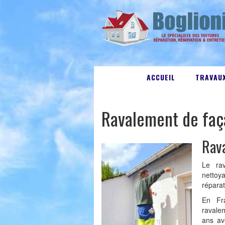
ACCUEIL
TRAVAUX
Ravalement de fa
Rav
Le ra
nettoy
réparat
En Fr
ravalem
ans ave