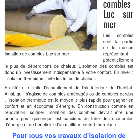
combles
Traitement hydrofuge de toiture
Charpentier
Luc sur
Traitement de charpente
mer
Remplacement de toiture
Les combles
Réparation de toiture
sont la partie
Isolation de combles
de la maison
Isolation de combles Luc sur mer
représentant
Pose fenêtres de toit
potentiellement
Peinture de toiture
le plus de déperditions de chaleur. L’isolation des combles est
donc un investissement indispensable à votre confort. En hiver :
Urgence toiture
l’isolation thermique limite les fuites de chaleur.
RAVALEMENT DE FAÇADE
En été, elle limite l’échauffement de l’air intérieur de l’habitat.
Bardage de Façade
Ainsi, qu’il s’agisse de combles aménagés ou de combles perdus
, l’isolation thermique est le moyen le plus rapide pour gagner en
Peinture sur boiseries
confort et en économie d’énergie. En construction comme en
ZINGUERIE
rénovation, soigner l’isolation des combles devrait être une
priorité pour quiconque est soucieux de faire des économies
NOS TARIFS
d’énergie et de bénéficier d’un meilleur confort thermique.
CONTACT
Pour tous vos travaux d’isolation de