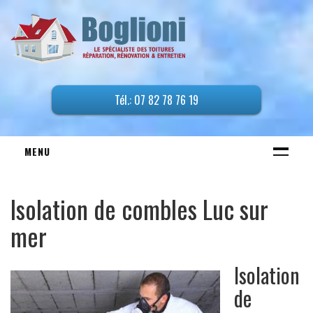
Tél.: 07 82 78 76 19
MENU
ACCUEIL
Isolation de combles Luc sur
TRAVAUX DE TOITURE
mer
Entreprise de couverture
Étanchéité de Couverture
Isolation
Etanchéité de toiture terrasse
de
Demoussage de toiture