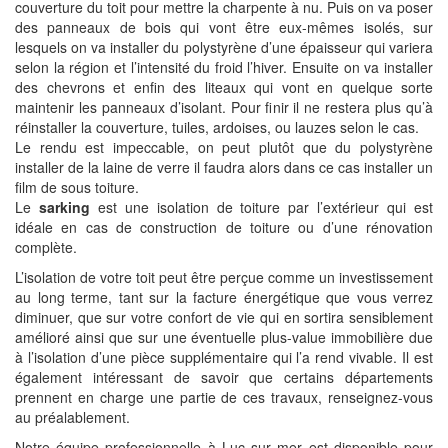
couverture du toit pour mettre la charpente à nu. Puis on va poser
des panneaux de bois qui vont être eux-mêmes isolés, sur
lesquels on va installer du polystyrène d’une épaisseur qui variera
selon la région et l’intensité du froid l’hiver. Ensuite on va installer
des chevrons et enfin des liteaux qui vont en quelque sorte
maintenir les panneaux d’isolant. Pour finir il ne restera plus qu’à
réinstaller la couverture, tuiles, ardoises, ou lauzes selon le cas.
Le rendu est impeccable, on peut plutôt que du polystyrène
installer de la laine de verre il faudra alors dans ce cas installer un
film de sous toiture.
Le
sarking
est une isolation de toiture par l’extérieur qui est
idéale en cas de construction de toiture ou d’une rénovation
complète.
L’isolation de votre toit peut être perçue comme un investissement
au long terme, tant sur la facture énergétique que vous verrez
diminuer, que sur votre confort de vie qui en sortira sensiblement
amélioré ainsi que sur une éventuelle plus-value immobilière due
à l’isolation d’une pièce supplémentaire qui l’a rend vivable. Il est
également intéressant de savoir que certains départements
prennent en charge une partie de ces travaux, renseignez-vous
au préalablement.
Notre équipe professionnelle à Luc sur mer est disponible pour