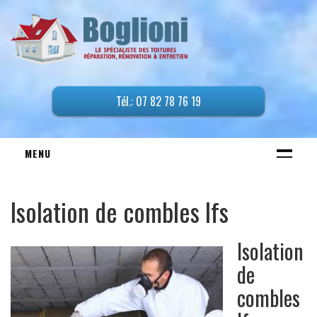
Tél.: 07 82 78 76 19
MENU
ACCUEIL
Isolation de combles Ifs
TRAVAUX DE TOITURE
Entreprise de couverture
Isolation
Étanchéité de Couverture
de
Etanchéité de toiture terrasse
combles
Demoussage de toiture