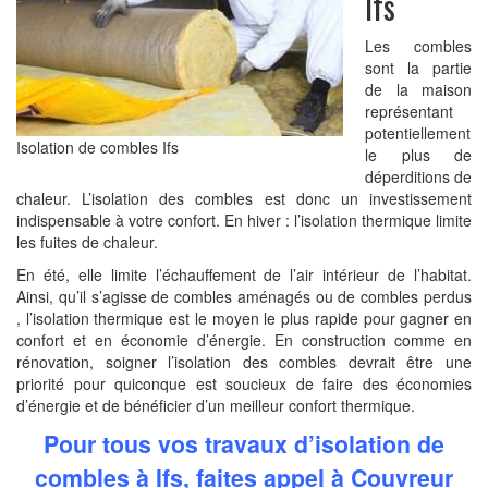
Ifs
Traitement hydrofuge de toiture
Charpentier
Les combles
Traitement de charpente
sont la partie
de la maison
Remplacement de toiture
représentant
Réparation de toiture
potentiellement
Isolation de combles Ifs
le plus de
Isolation de combles
déperditions de
Pose fenêtres de toit
chaleur. L’isolation des combles est donc un investissement
indispensable à votre confort. En hiver : l’isolation thermique limite
Peinture de toiture
les fuites de chaleur.
Urgence toiture
En été, elle limite l’échauffement de l’air intérieur de l’habitat.
RAVALEMENT DE FAÇADE
Ainsi, qu’il s’agisse de combles aménagés ou de combles perdus
, l’isolation thermique est le moyen le plus rapide pour gagner en
Bardage de Façade
confort et en économie d’énergie. En construction comme en
Peinture sur boiseries
rénovation, soigner l’isolation des combles devrait être une
ZINGUERIE
priorité pour quiconque est soucieux de faire des économies
d’énergie et de bénéficier d’un meilleur confort thermique.
NOS TARIFS
Pour tous vos travaux d’isolation de
CONTACT
combles à Ifs, faites appel à Couvreur